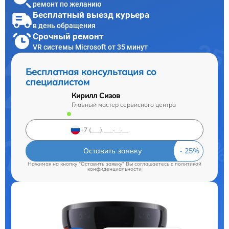
ремонт по желанию
Бесплатный выезд курьера
в день обращения
Срочный ремонт
VR системы Microsoft от 35 минут
Бесплатная консультация со
специалистом
Кирилл Сизов
Главный мастер сервисного центра
Оставить заявку
Нажимая на кнопку "Оставить заявку" Вы соглашаетесь c
политикой
конфиденциальности