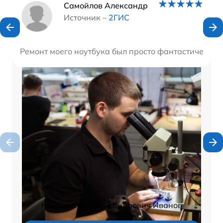
Наши мастера
Самойлов Александр
Источник –
2ГИС
Ремонт моего ноутбука был просто фантастическим!
Константин Александрович Иванов